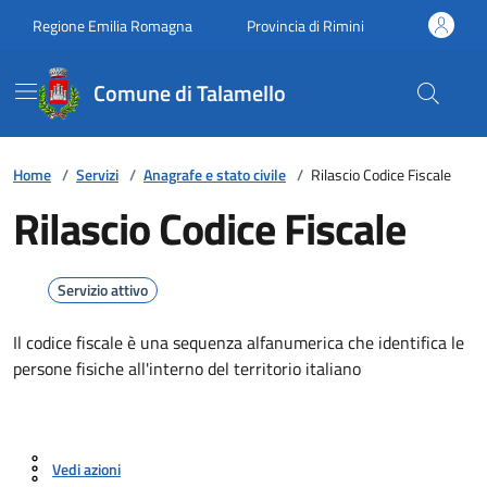
Vai ai contenuti
Vai al footer
Regione Emilia Romagna
Provincia di Rimini
Comune di Talamello
Home
/
Servizi
/
Anagrafe e stato civile
/
Rilascio Codice Fiscale
Rilascio Codice Fiscale
Servizio attivo
Il codice fiscale è una sequenza alfanumerica che identifica le
persone fisiche all'interno del territorio italiano
Vedi azioni