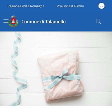
Vai ai contenuti
Vai al footer
Regione Emilia Romagna
Provincia di Rimini
Comune di Talamello