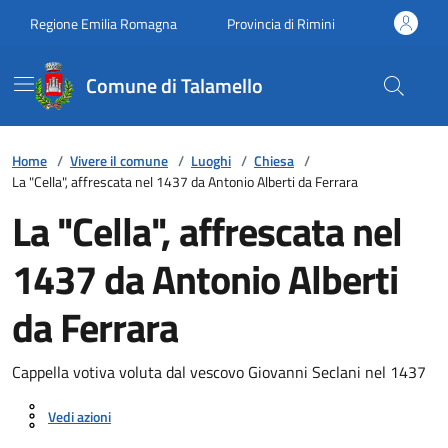
Vai ai contenuti
Vai al footer
Regione Emilia Romagna
Provincia di Rimini
Comune di Talamello
Home
/
Vivere il comune
/
Luoghi
/
Chiesa
/
La "Cella", affrescata nel 1437 da Antonio Alberti da Ferrara
La "Cella", affrescata nel
1437 da Antonio Alberti
da Ferrara
Cappella votiva voluta dal vescovo Giovanni Seclani nel 1437
Vedi azioni