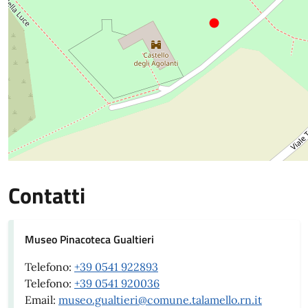
Contatti
Museo Pinacoteca Gualtieri
Telefono:
+39 0541 922893
Telefono:
+39 0541 920036
Email:
museo.gualtieri@comune.talamello.rn.it