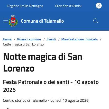
Vai ai contenuti
Vai al footer
Regione Emilia Romagna
Provincia di Rimini
Comune di Talamello
Home
/
Vivere il comune
/
Eventi
/
Manifestazione musicale
/
Notte magica di San Lorenzo
Notte magica di San
Lorenzo
Festa Patronale o dei santi - 10 agosto
2026
Centro storico di Talamello - Lunedì 10 agosto 2026