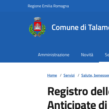
Vai ai contenuti
Vai al footer
Regione Emilia Romagna
Comune di Talam
Amministrazione
Novità
Se
Home
/
Servizi
/
Salute, benesse
Registro dell
Anticipate d