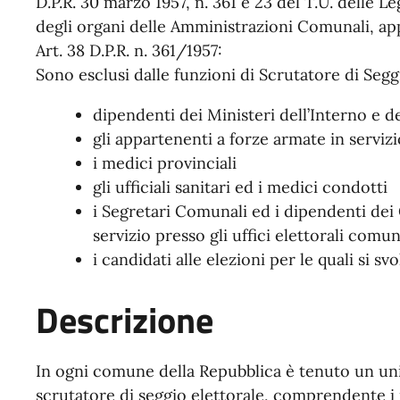
D.P.R. 30 marzo 1957, n. 361 e 23 del T.U. delle L
degli organi delle Amministrazioni Comunali, app
Art. 38 D.P.R. n. 361/1957:
Sono esclusi dalle funzioni di Scrutatore di Segg
dipendenti dei Ministeri dell’Interno e de
gli appartenenti a forze armate in servizi
i medici provinciali
gli ufficiali sanitari ed i medici condotti
i Segretari Comunali ed i dipendenti dei
servizio presso gli uffici elettorali comun
i candidati alle elezioni per le quali si sv
Descrizione
In ogni comune della Repubblica è tenuto un unic
scrutatore di seggio elettorale, comprendente i 