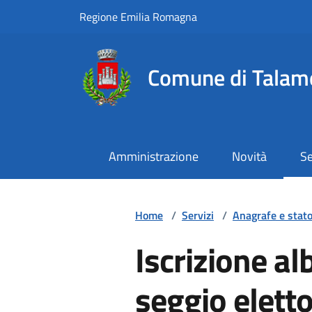
Vai ai contenuti
Vai al footer
Regione Emilia Romagna
Comune di Talam
Amministrazione
Novità
Se
Home
/
Servizi
/
Anagrafe e stato 
Iscrizione al
seggio eletto