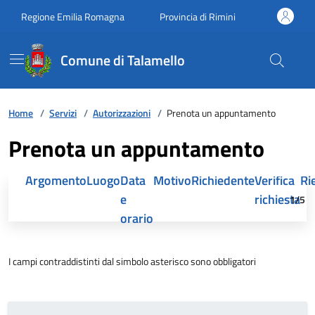
Vai ai contenuti
Vai al footer
Regione Emilia Romagna
Provincia di Rimini
Comune di Talamello
Home
/
Servizi
/
Autorizzazioni
/
Prenota un appuntamento
Prenota un appuntamento
Attivo
Attivo
Attivo
Attivo
Attivo
Attivo
At
Argomento
Luogo
Data
Motivo
Richiedente
Verifica
Ri
e
richiesta
1/5
orario
I campi contraddistinti dal simbolo asterisco sono obbligatori