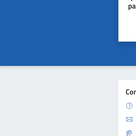
pa
Con