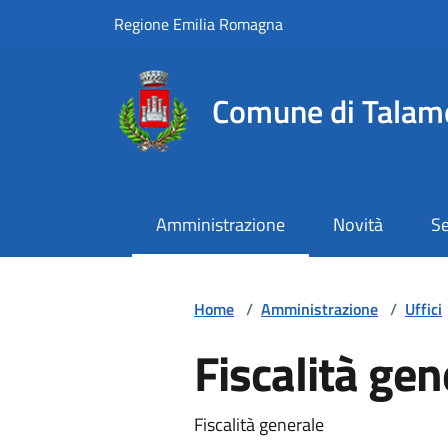
Vai ai contenuti
Vai al footer
Regione Emilia Romagna
Comune di Talam
Amministrazione
Novità
Se
Home
/
Amministrazione
/
Uffici
Fiscalità gen
Fiscalità generale