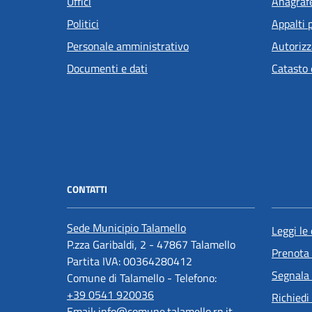
Uffici
Anagrafe
Politici
Appalti 
Personale amministrativo
Autorizz
Documenti e dati
Catasto 
CONTATTI
Sede Municipio Talamello
Leggi le
P.zza Garibaldi, 2 - 47867 Talamello
Prenota
Partita IVA: 00364280412
Segnala 
Comune di Talamello - Telefono:
+39 0541 920036
Richiedi
Email:
info@comune.talamello.rn.it