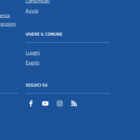
Comunicati
Avvisi
tenza
venzioni
VIVERE IL COMUNE
Luoghi
Eventi
SEGUICI SU
Facebook
YouTube
Instagram
RSS