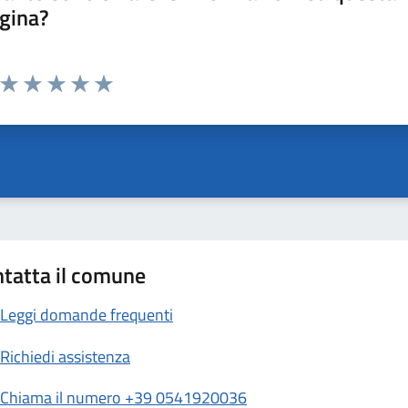
gina?
Valuta da 1 a 5 stelle la pagina
Valuta 1 stelle su 5
Valuta 2 stelle su 5
Valuta 3 stelle su 5
Valuta 4 stelle su 5
Valuta 5 stelle su 5
tatta il comune
Leggi domande frequenti
Richiedi assistenza
Chiama il numero +39 0541920036